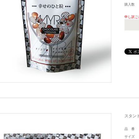
購入数
申し訳ご
スタンド
品 番
サイズ