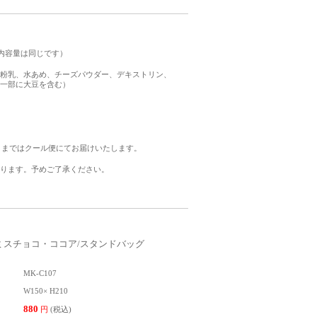
内容量は同じです）
粉乳、水あめ、チーズパウダー、デキストリン、
一部に大豆を含む）
月まではクール便にてお届けいたします。
ります。予めご了承ください。
ミスチョコ・ココア/スタンドバッグ
MK-C107
W150× H210
880
円
(税込)