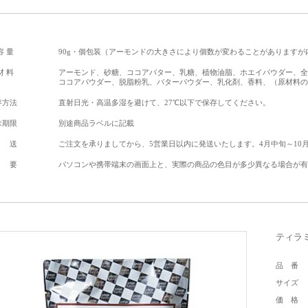
容 量
90g・個包装（アーモンドの大きさにより個数が変わることがありますが
材 料
アーモンド、砂糖、ココアバター、乳糖、植物油脂、ホエイパウダー、全
ココアパウダー、脱脂粉乳、バターパウダー、乳化剤、香料、（原材料の
存方法
直射日光・高温多湿を避けて、27℃以下で保存してください。
味期限
別途商品ラベルに記載
 送
ご注文を承りましてから、5営業日以内に発送いたします。4月中旬～10
 要
パソコンや携帯端末の画面上と、実際の商品の色目が多少異なる場合が有
ティラ
品 番
サイズ
価 格