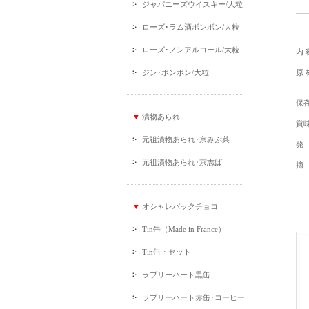
ジャパニーズウイスキー/大粒
ローズ･ラム酒ボンボン/大粒
ローズ･ノンアルコール/大粒
内 
ジン･ボンボン/大粒
原 
保
▼
漬物あられ
賞
元祖漬物あられ･京みぶ菜
発
元祖漬物あられ･京志ば
摘
▼
オシャレパックチョコ
Tin缶（Made in France）
Tin缶・セット
ラブリーハート黒缶
ラブリーハート赤缶･コーヒー