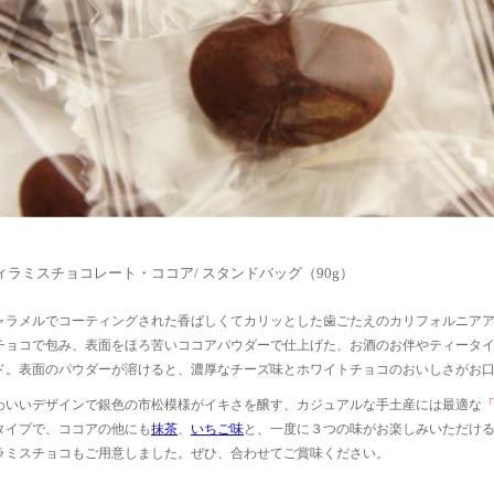
ィラミスチョコレート・ココア/ スタンドバッグ（90g）
ャラメルでコーティングされた香ばしくてカリッとした歯ごたえのカリフォルニア
チョコで包み、表面をほろ苦いココアパウダーで仕上げた、お酒のお伴やティータ
ド。表面のパウダーが溶けると、濃厚なチーズ味とホワイトチョコのおいしさがお
わいいデザインで銀色の市松模様がイキさを醸す、カジュアルな手土産には最適な
タイプで、ココアの他にも
抹茶
、
いちご味
と、一度に３つの味がお楽しみいただけ
ラミスチョコもご用意しました。ぜひ、合わせてご賞味ください。