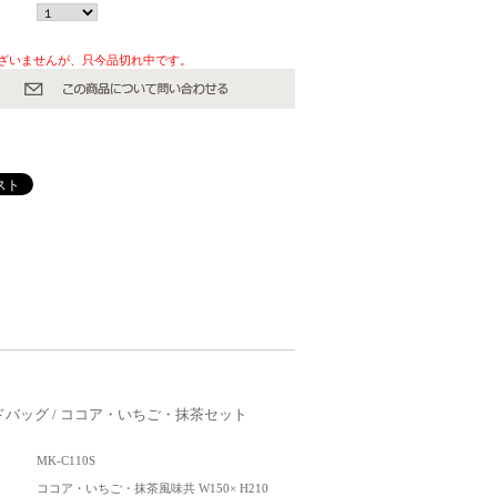
ざいませんが、只今品切れ中です。
バッグ / ココア・いちご・抹茶セット
MK-C110S
ココア・いちご・抹茶風味共 W150× H210