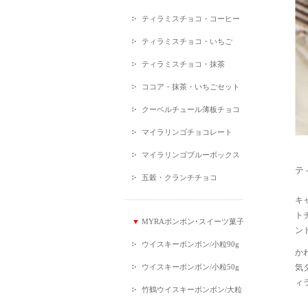
ティラミスチョコ・コーヒー
ティラミスチョコ・いちご
ティラミスチョコ・抹茶
ココア・抹茶・いちごセット
クーベルチュール薄板チョコ
マイラリンゴチョコレート
マイラリンゴブルーボックス
テ
五穀・クランチチョコ
キ
ト
▼
MYRAボンボン･スイーツ菓子
ン
ウイスキーボンボン/小粒90g
か
ウイスキーボンボン/小粒50g
気
ィ
竹鶴ウイスキーボンボン/大粒